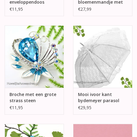
enveloppendoos
bloemenmandje met
blauw en wit kant
€11,95
€27,99
Broche met een grote
Mooi ivoor kant
strass steen
bydemeyer parasol
€11,95
€29,95