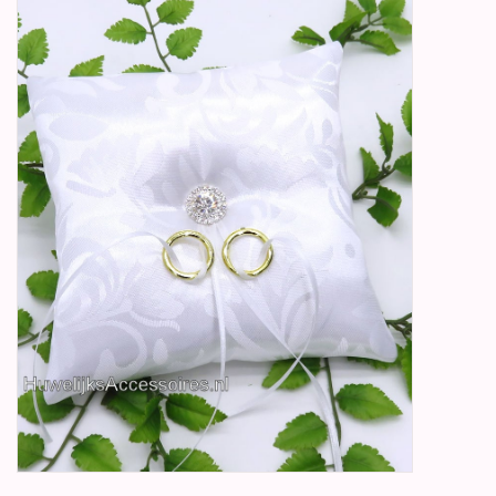
Betty Boop Huwelijk
Jubileum
Geboorte, Doop en
Communie
SALE