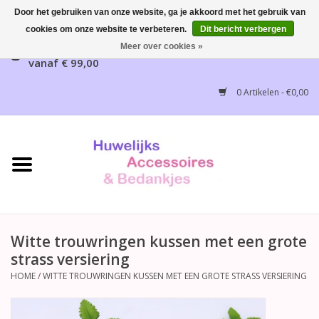
Door het gebruiken van onze website, ga je akkoord met het gebruik van
cookies om onze website te verbeteren.
Dit bericht verbergen
Gratis verzending mogelijk, NL vanaf € 65,00, België
Meer over cookies »
vanaf € 99,00
Home
0 Artikelen - €0,00
Huwelijksbedankjes
Bruidsaccessoires
Bruidsmeisjes accessoires
Huwelijksceremonie
Witte trouwringen kussen met een grote
strass versiering
Huwelijksreceptie
HOME
/
WITTE TROUWRINGEN KUSSEN MET EEN GROTE STRASS VERSIERING
Disney Huwelijk