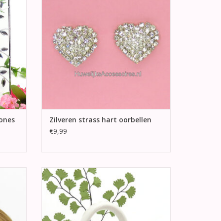
GEN
TOEVOEGEN AAN WINKELWAGEN
tones
Zilveren strass hart oorbellen
€9,99
t center
Prachtige twee harten wit en zilver
porseleinen bruidstaart topper
GEN
TOEVOEGEN AAN WINKELWAGEN