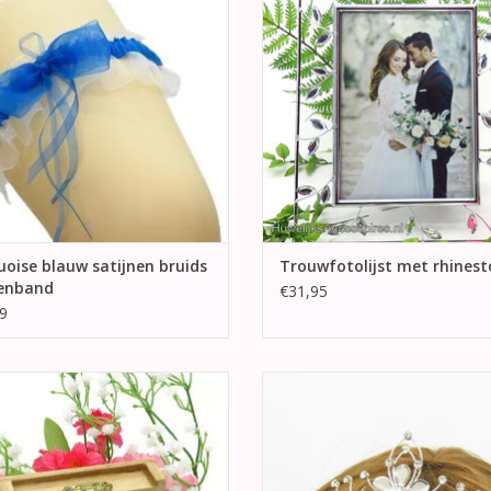
TOEVOEGEN AAN WINKELWA
EVOEGEN AAN WINKELWAGEN
oise blauw satijnen bruids
Trouwfotolijst met rhines
enband
€31,95
9
mooie houten ringendoosje in de
Een prachtige bruid tiara met in he
an een schatkist. Aan de voorkant
een strass bloem.
een gouden sluiting.
TOEVOEGEN AAN WINKELWA
EVOEGEN AAN WINKELWAGEN