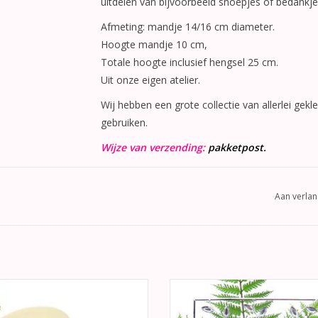
uitdelen van bijvoorbeeld snoepjes of bedankje
Afmeting: mandje 14/16 cm diameter.
Hoogte mandje 10 cm,
Totale hoogte inclusief hengsel 25 cm.
Uit onze eigen atelier.
Wij hebben een grote collectie van allerlei ge
gebruiken.
Wijze van verzending:
pakketpost.
Aan verlan
 mooie wit organza en turquoise
Een zeer mooie trouwfotolijst vers
atijn bruids kousenband met grote
rhinestones.
urquoise blauw organza strik.