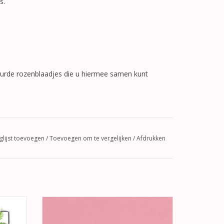
s.
kleurde rozenblaadjes die u hiermee samen kunt
glijst toevoegen
/
Toevoegen om te vergelijken
/
Afdrukken
iert met
Sprankelende zilver kleur hart oorstekers
met talloze strass stenen.