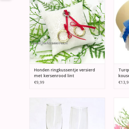
TOEVOEGEN AAN WINKELWAGEN
TO
Honden ringkussentje versierd
Turqu
met kersenrood lint
kous
€9,99
€13,9
Hele mooie bruiloft champagne glazen
Hele 
versierd met grote witte strikken met zilver
vorm v
pailletjes, in de center van de witte strik
een grote stras steen.
TO
TOEVOEGEN AAN WINKELWAGEN