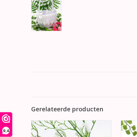
Gerelateerde producten
Prachtige witte trouwring kussen met kant
Hele
voor uw hond. Versierd met kersenrood
blauw s
9,4
lint en een zilver open hart bedel.
t