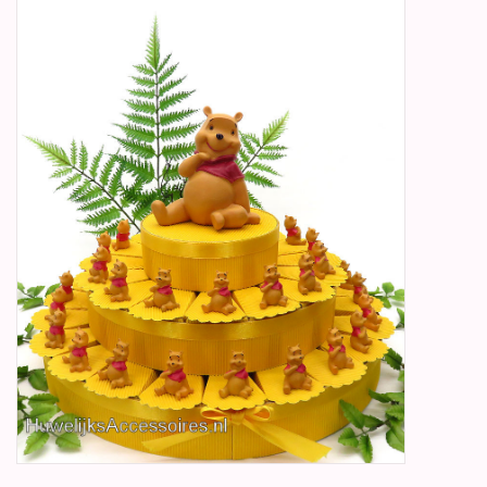
Betty Boop Huwelijk
Jubileum
Geboorte, Doop en
Communie
SALE