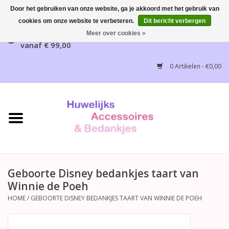
Door het gebruiken van onze website, ga je akkoord met het gebruik van
cookies om onze website te verbeteren.
Dit bericht verbergen
Gratis verzending mogelijk, NL vanaf € 65,00, België
Meer over cookies »
vanaf € 99,00
Home
0 Artikelen - €0,00
Huwelijksbedankjes
Bruidsaccessoires
Bruidsmeisjes accessoires
Huwelijksceremonie
Geboorte Disney bedankjes taart van
Winnie de Poeh
Huwelijksreceptie
HOME
/
GEBOORTE DISNEY BEDANKJES TAART VAN WINNIE DE POEH
Disney Huwelijk