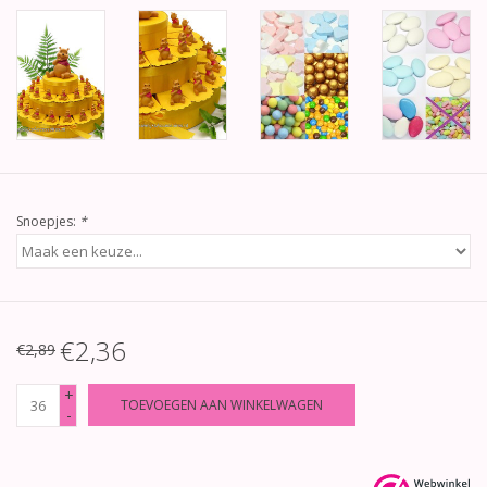
Snoepjes:
*
€2,36
€2,89
+
TOEVOEGEN AAN WINKELWAGEN
-