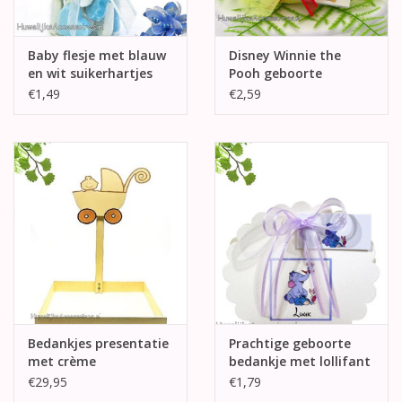
Baby flesje met blauw
Disney Winnie the
en wit suikerhartjes
Pooh geboorte
bedankje
€1,49
€2,59
Bedankjes presentatie
Prachtige geboorte
met crème
bedankje met lollifant
kinderwagen
€29,95
€1,79