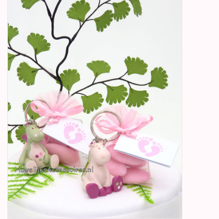
Betty Boop Huwelijk
Jubileum
Geboorte, Doop en
Communie
SALE