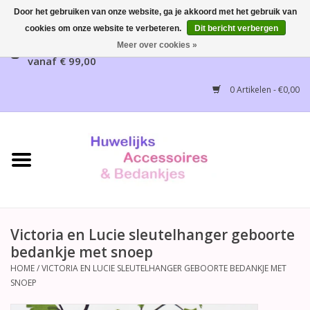
Door het gebruiken van onze website, ga je akkoord met het gebruik van
cookies om onze website te verbeteren.
Dit bericht verbergen
Gratis verzending mogelijk, NL vanaf € 65,00, België
Meer over cookies »
vanaf € 99,00
Home
0 Artikelen - €0,00
Huwelijksbedankjes
Bruidsaccessoires
Bruidsmeisjes accessoires
Huwelijksceremonie
Victoria en Lucie sleutelhanger geboorte
bedankje met snoep
Huwelijksreceptie
HOME
/
VICTORIA EN LUCIE SLEUTELHANGER GEBOORTE BEDANKJE MET
SNOEP
Disney Huwelijk