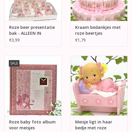
Roze beer presentatie
Kraam bedankjes met
bak - ALLEEN IN
roze beertjes
COMBINATIE MET 501
€3,99
€1,79
5076
SALE
Roze baby foto album
Meisje ligt in haar
voor meisjes
bedje met roze