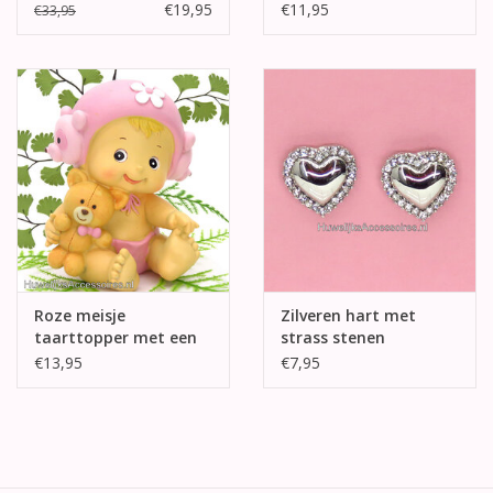
pyjama
€19,95
€11,95
€33,95
Roze meisje
Zilveren hart met
taarttopper met een
strass stenen
knuffel
oorbellen
€13,95
€7,95