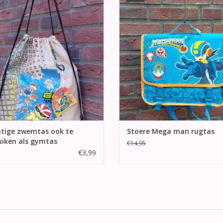
Power.
deze tas is ook handig als je gaat
of een dagje weg.
EVOEGEN AAN WINKELWAGEN
TOEVOEGEN AAN WINKELWA
htige zwemtas ook te
Stoere Mega man rugtas
uiken als gymtas
€14,95
€3,99