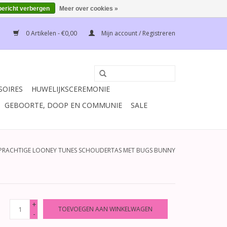
bericht verbergen
Meer over cookies »
0 Artikelen - €0,00
Mijn account / Registreren
SOIRES
HUWELIJKSCEREMONIE
GEBOORTE, DOOP EN COMMUNIE
SALE
PRACHTIGE LOONEY TUNES SCHOUDERTAS MET BUGS BUNNY
+
TOEVOEGEN AAN WINKELWAGEN
-