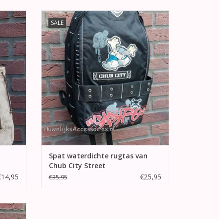
rtas
Zwarte gekleurde spat waterdichte rugtas
SALE
uitbaar
van 'Chub City Street'.
TOEVOEGEN AAN WINKELWAGEN
GEN
Spat waterdichte rugtas van
Chub City Street
€14,95
€25,95
€35,95
as van
hooltas,