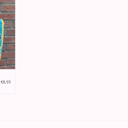
 sporten
GEN
€8,95