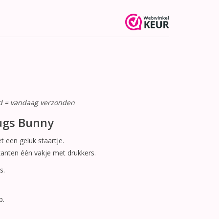
ld = vandaag verzonden
ugs Bunny
een geluk staartje.
jkanten één vakje met drukkers.
s.
p.