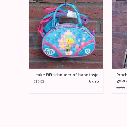
TOEVOEGEN AAN WINKELWAGEN
TO
Leuke FiFi schouder of handtasje
Prac
gebr
€7,95
€10,95
€6,99