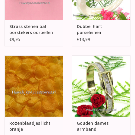
Strass stenen bal
Dubbel hart
oorstekers oorbellen
porseleinen
bruidstaart topper
€9,95
€13,99
Rozenblaadjes licht
Gouden dames
oranje
armband