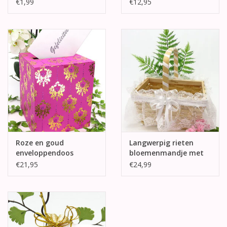
€1,99
€12,95
Roze en goud
Langwerpig rieten
enveloppendoos
bloemenmandje met
witte kant
€21,95
€24,99