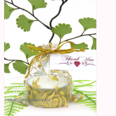
Betty Boop Huwelijk
Jubileum
Geboorte, Doop en
Communie
SALE