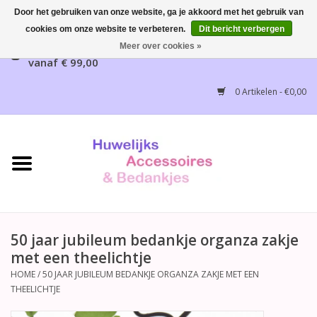
Door het gebruiken van onze website, ga je akkoord met het gebruik van
cookies om onze website te verbeteren.
Dit bericht verbergen
Gratis verzending mogelijk, NL vanaf € 65,00, België
Meer over cookies »
vanaf € 99,00
Home
0 Artikelen - €0,00
Huwelijksbedankjes
Bruidsaccessoires
Bruidsmeisjes accessoires
Huwelijksceremonie
50 jaar jubileum bedankje organza zakje
met een theelichtje
Huwelijksreceptie
HOME
/
50 JAAR JUBILEUM BEDANKJE ORGANZA ZAKJE MET EEN
THEELICHTJE
Disney Huwelijk