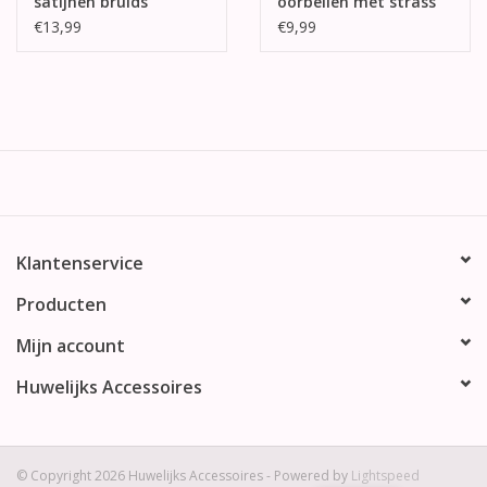
satijnen bruids
oorbellen met strass
kousenband
stenen
€13,99
€9,99
Klantenservice
Producten
Mijn account
Huwelijks Accessoires
© Copyright 2026 Huwelijks Accessoires - Powered by
Lightspeed