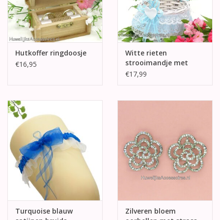
Hutkoffer ringdoosje
Witte rieten
strooimandje met
€16,95
blauw en wit kant
€17,99
Turquoise blauw
Zilveren bloem