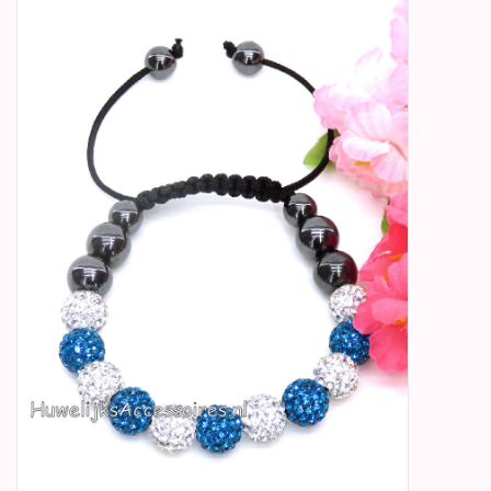
Betty Boop Huwelijk
Jubileum
Geboorte, Doop en
Communie
SALE