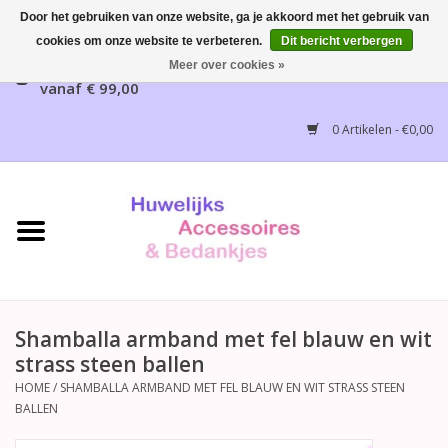
Door het gebruiken van onze website, ga je akkoord met het gebruik van
cookies om onze website te verbeteren.
Dit bericht verbergen
Gratis verzending mogelijk, NL vanaf € 65,00, België
Meer over cookies »
vanaf € 99,00
Home
0 Artikelen - €0,00
Huwelijksbedankjes
Bruidsaccessoires
Bruidsmeisjes accessoires
Huwelijksceremonie
Shamballa armband met fel blauw en wit
strass steen ballen
Huwelijksreceptie
HOME
/
SHAMBALLA ARMBAND MET FEL BLAUW EN WIT STRASS STEEN
BALLEN
Disney Huwelijk