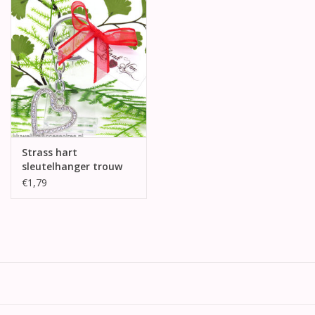
Strass hart
sleutelhanger trouw
bedankjes
€1,79