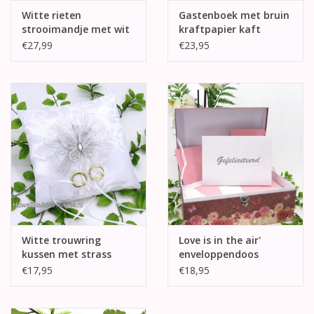
Witte rieten
Gastenboek met bruin
strooimandje met wit
kraftpapier kaft
en lila kant
€27,99
€23,95
Witte trouwring
Love is in the air'
kussen met strass
enveloppendoos
versierde vlinder
€17,95
€18,95