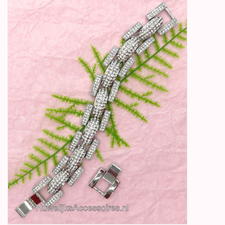
Betty Boop Huwelijk
Jubileum
Geboorte, Doop en
Communie
SALE