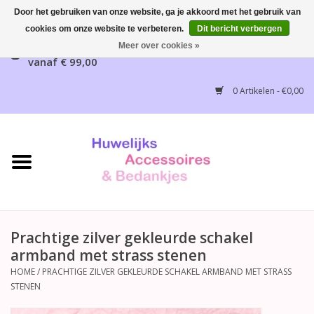
Door het gebruiken van onze website, ga je akkoord met het gebruik van
cookies om onze website te verbeteren.
Dit bericht verbergen
Gratis verzending mogelijk, NL vanaf € 65,00, België
Meer over cookies »
vanaf € 99,00
Home
0 Artikelen - €0,00
Huwelijksbedankjes
Bruidsaccessoires
Bruidsmeisjes accessoires
Huwelijksceremonie
Prachtige zilver gekleurde schakel
armband met strass stenen
Huwelijksreceptie
HOME
/
PRACHTIGE ZILVER GEKLEURDE SCHAKEL ARMBAND MET STRASS
STENEN
Disney Huwelijk