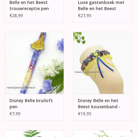
Belle en het Beest
Luxe gastenboek met
trouwreceptie pen
Belle en het Beest
houder
€28,99
€27,95
Disney Belle bruiloft
Disney Belle en het
pen
Beest kousenband -
gele kant
€7,99
€19,95