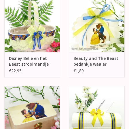
Disney Belle en het
Beauty and The Beast
Beest strooimandje
bedankje waaier
doosje
€22,95
€1,89