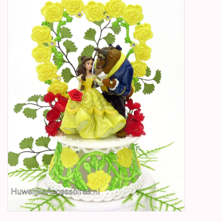
Betty Boop Huwelijk
Jubileum
Geboorte, Doop en
Communie
SALE