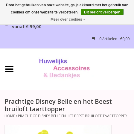
Door het gebruiken van onze website, ga je akkoord met het gebruik van
cookies om onze website te verbeteren.
Dit bericht verbergen
Gratis verzending mogelijk, NL vanaf € 65,00, België
Meer over cookies »
vanaf € 99,00
Home
0 Artikelen - €0,00
Huwelijksbedankjes
Bruidsaccessoires
Bruidsmeisjes accessoires
Huwelijksceremonie
Prachtige Disney Belle en het Beest
bruiloft taarttopper
Huwelijksreceptie
HOME
/
PRACHTIGE DISNEY BELLE EN HET BEEST BRUILOFT TAARTTOPPER
Disney Huwelijk