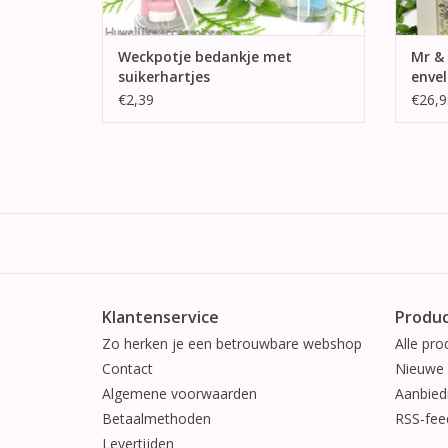
Weckpotje bedankje met
Mr &
suikerhartjes
enve
€2,39
€26,9
Klantenservice
Produ
Zo herken je een betrouwbare webshop
Alle pro
Contact
Nieuwe 
Algemene voorwaarden
Aanbied
Betaalmethoden
RSS-fee
Levertijden