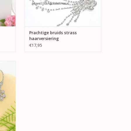
Prachtige bruids strass
haarversiering
€17,95
uid
ellen.
GEN