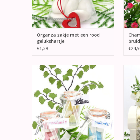
Organza zakje met een rood
Cham
gelukshartje
brui
€1,39
€24,9
Bruidsuikers (snoepjes) in een glazen
H
weckpotje versierd met een witte organza
enve
strik en kaartje.
lint,
goud
TOEVOEGEN AAN WINKELWAGEN
TO