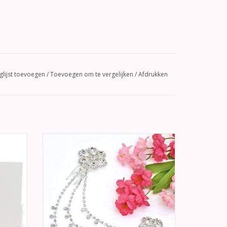
glijst toevoegen
/
Toevoegen om te vergelijken
/
Afdrukken
liefde.
Deze bijzonder mooie zilveren
ove" met
haarkammen met strass kettingen is een
art. Aan
echte pronkstuk en is geschikt voor
r"
diverse modellen kapsels.
GEN
TOEVOEGEN AAN WINKELWAGEN