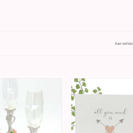
Aan verlan
erende luxe champagne glazen met
Een huwelijks gastenboek vol van 
bruidspaar, versierd met strass
Aan de voorkant "All you need is l
stenen
gekruiste cupido pijlen door een h
de achterkant "forever & eve
EVOEGEN AAN WINKELWAGEN
TOEVOEGEN AAN WINKELWA