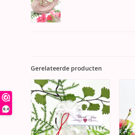
Gerelateerde producten
Witte organza zakje gevuld met
Schitt
bruidssuikers en versierd met een rood
een 
gelukshartje.
TOEVOEGEN AAN WINKELWAGEN
TO
9,4