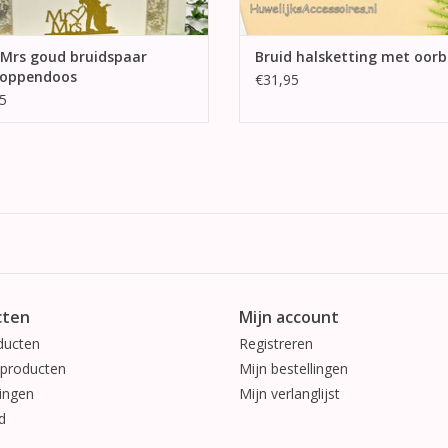
 Mrs goud bruidspaar
Bruid halsketting met oorb
loppendoos
€31,95
5
cten
Mijn account
ducten
Registreren
producten
Mijn bestellingen
ingen
Mijn verlanglijst
d