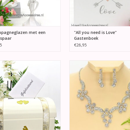
pagneglazen met een
"All you need is Love"
dspaar
Gastenboek
5
€26,95
ele mooie huwelijks receptie
Schitterende strass stenen br
loppendoos versierd met gouden
halsketting met bijpassende oorb
 aan de voorkant "Mr & Mrs" in het
TOEVOEGEN AAN WINKELWA
 en een bruidspaar in het goud.
EVOEGEN AAN WINKELWAGEN