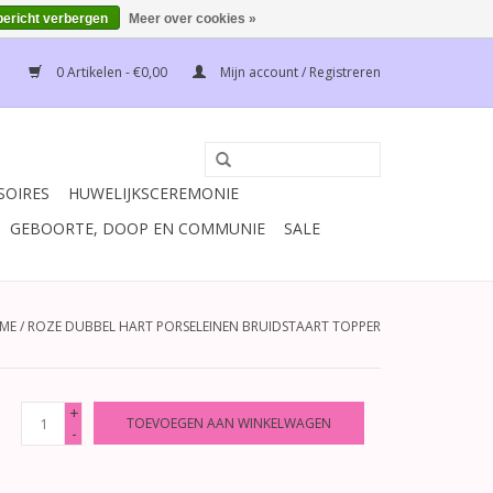
bericht verbergen
Meer over cookies »
0 Artikelen - €0,00
Mijn account / Registreren
SOIRES
HUWELIJKSCEREMONIE
GEBOORTE, DOOP EN COMMUNIE
SALE
ME
/
ROZE DUBBEL HART PORSELEINEN BRUIDSTAART TOPPER
+
TOEVOEGEN AAN WINKELWAGEN
-