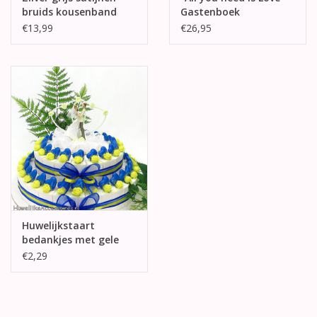
bruids kousenband
Gastenboek
€13,99
€26,95
Huwelijkstaart
bedankjes met gele
roosjes en hartjes
€2,29