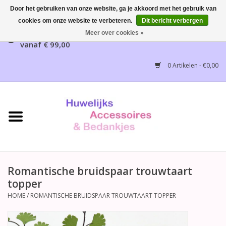
Door het gebruiken van onze website, ga je akkoord met het gebruik van
cookies om onze website te verbeteren.
Dit bericht verbergen
Gratis verzending mogelijk, NL vanaf € 65,00, België
Meer over cookies »
vanaf € 99,00
Home
0 Artikelen - €0,00
Huwelijksbedankjes
Bruidsaccessoires
Bruidsmeisjes accessoires
Huwelijksceremonie
Romantische bruidspaar trouwtaart
topper
Huwelijksreceptie
HOME
/
ROMANTISCHE BRUIDSPAAR TROUWTAART TOPPER
Disney Huwelijk