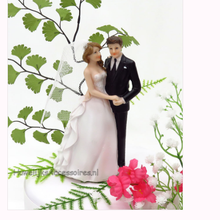
Betty Boop Huwelijk
Jubileum
Geboorte, Doop en
Communie
SALE