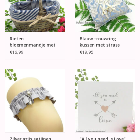
Rieten
Blauw trouwring
bloemenmandje met
kussen met strass
linnen voering
center
€16,99
€19,95
Zilver grijs satijnen
"All you need is Love"