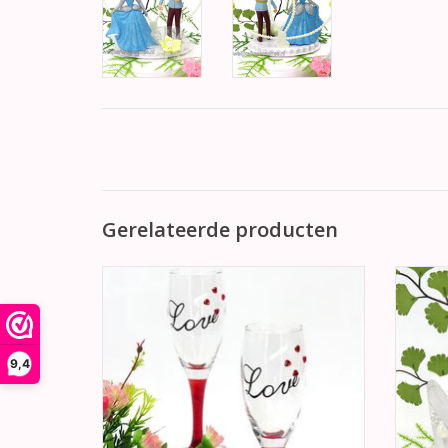
Gerelateerde producten
Zeer romantisch bruiloft
Een p
champagneglazen. Op de glas staat 'Love'
scha
geschreven, daarnaast zijn er 4
b
sprankelende rode hartjes. Deze
champagneglazen hebben een rode steel
9,4
TO
en voet.
TOEVOEGEN AAN WINKELWAGEN