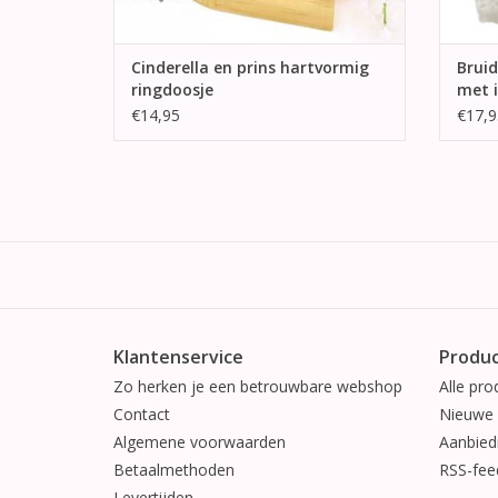
Cinderella en prins hartvormig
Brui
ringdoosje
met i
€14,95
€17,9
Klantenservice
Produ
Zo herken je een betrouwbare webshop
Alle pro
Contact
Nieuwe 
Algemene voorwaarden
Aanbied
Betaalmethoden
RSS-fee
Levertijden