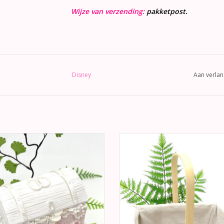
Wijze van verzending:
pakketpost.
Disney
Aan verlan
rachtige bruiloft taarttopper. Een
Zeer mooie vierkantige riet
tkist special voor de trouwende
bloemenmandje met een verwijd
ruidspaar. Bovenop de kist 2
linnen voering. Deze mand heef
trouwringen.
inklapbare hengsel.
EVOEGEN AAN WINKELWAGEN
TOEVOEGEN AAN WINKELWA