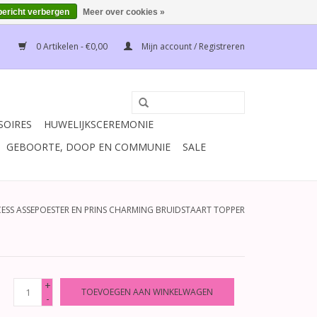
bericht verbergen
Meer over cookies »
0 Artikelen - €0,00
Mijn account / Registreren
SOIRES
HUWELIJKSCEREMONIE
GEBOORTE, DOOP EN COMMUNIE
SALE
CESS ASSEPOESTER EN PRINS CHARMING BRUIDSTAART TOPPER
+
TOEVOEGEN AAN WINKELWAGEN
-