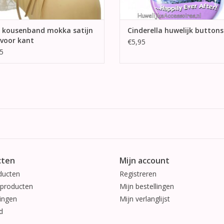
d kousenband mokka satijn
Cinderella huwelijk buttons
voor kant
€5,95
5
cten
Mijn account
ducten
Registreren
producten
Mijn bestellingen
ingen
Mijn verlanglijst
d