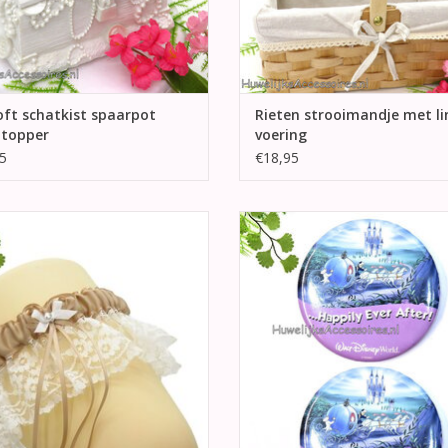
oft schatkist spaarpot
Rieten strooimandje met l
ttopper
voering
5
€18,95
ndere mooi mokka en ivoor bruids
2 Walt Disney World Cinderella hu
enband. In de center een mokka
buttons
e met daar in het midden een ivoor
TOEVOEGEN AAN WINKELWA
trikje met strass steen center.
EVOEGEN AAN WINKELWAGEN