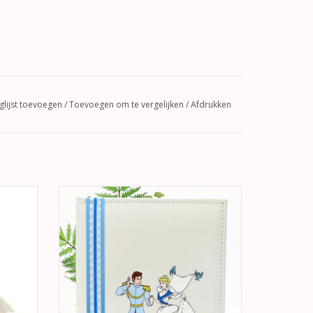
glijst toevoegen
/
Toevoegen om te vergelijken
/
Afdrukken
en
Gastenboek met een afbeelding van
erbare
Cinderella met haar prins erop, versierd
t en
met hemel blauw, wit en blauw lint.
TOEVOEGEN AAN WINKELWAGEN
GEN