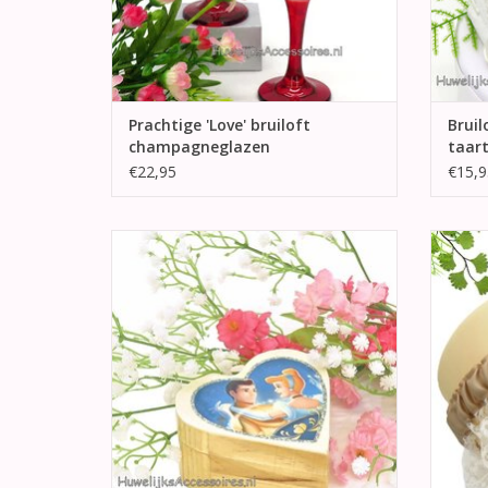
Prachtige 'Love' bruiloft
Bruil
champagneglazen
taar
€22,95
€15,9
Super mooie houten hartvormige
Bijzo
trouwring doosje. Aan de bovenkant is
kous
een afdruk van Cinderella en prins.
strikj
s
TOEVOEGEN AAN WINKELWAGEN
TO