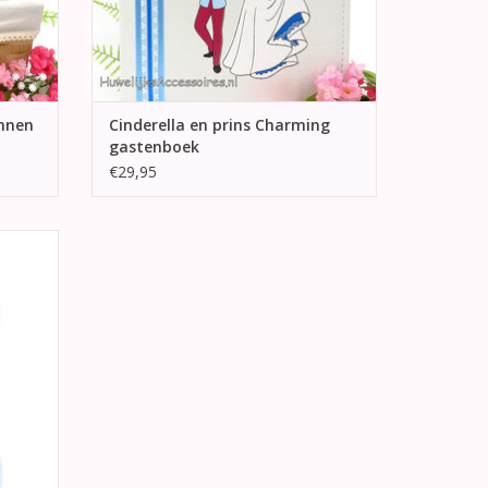
innen
Cinderella en prins Charming
gastenboek
€29,95
welijk
GEN