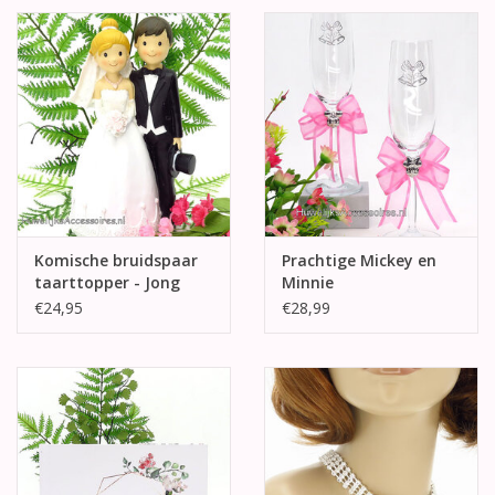
Komische bruidspaar
Prachtige Mickey en
taarttopper - Jong
Minnie
koppel
champagneglazen
€24,95
€28,99
met roze strikken