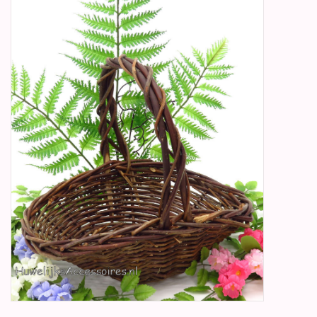
Betty Boop Huwelijk
Jubileum
Geboorte, Doop en
Communie
SALE