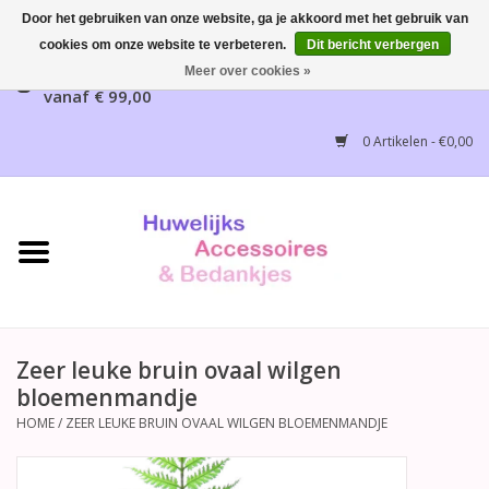
Door het gebruiken van onze website, ga je akkoord met het gebruik van
cookies om onze website te verbeteren.
Dit bericht verbergen
Gratis verzending mogelijk, NL vanaf € 65,00, België
Meer over cookies »
vanaf € 99,00
Home
0 Artikelen - €0,00
Huwelijksbedankjes
Bruidsaccessoires
Bruidsmeisjes accessoires
Huwelijksceremonie
Zeer leuke bruin ovaal wilgen
bloemenmandje
Huwelijksreceptie
HOME
/
ZEER LEUKE BRUIN OVAAL WILGEN BLOEMENMANDJE
Disney Huwelijk