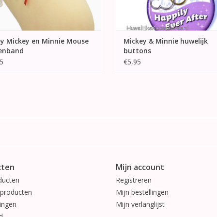
ey Mickey en Minnie Mouse
Mickey & Minnie huwelijk
enband
buttons
5
€5,95
cten
Mijn account
ducten
Registreren
producten
Mijn bestellingen
ingen
Mijn verlanglijst
d