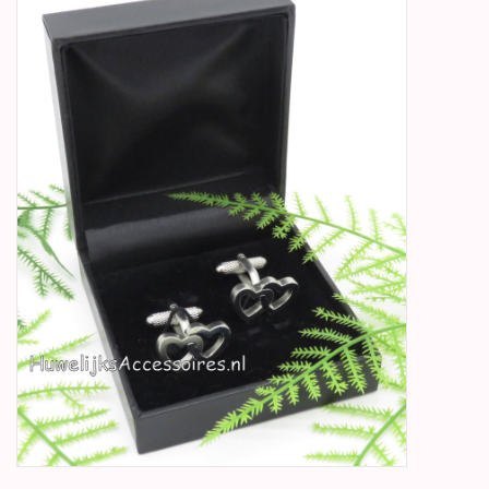
Betty Boop Huwelijk
Jubileum
Geboorte, Doop en
Communie
SALE