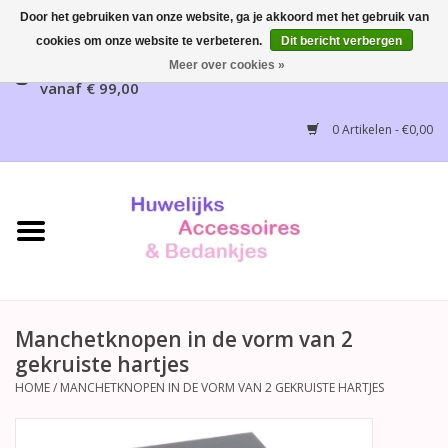
Door het gebruiken van onze website, ga je akkoord met het gebruik van
cookies om onze website te verbeteren.
Dit bericht verbergen
Gratis verzending mogelijk, NL vanaf € 65,00, België
Meer over cookies »
vanaf € 99,00
Home
0 Artikelen - €0,00
Huwelijksbedankjes
Bruidsaccessoires
Bruidsmeisjes accessoires
Huwelijksceremonie
Manchetknopen in de vorm van 2
gekruiste hartjes
Huwelijksreceptie
HOME
/
MANCHETKNOPEN IN DE VORM VAN 2 GEKRUISTE HARTJES
Disney Huwelijk