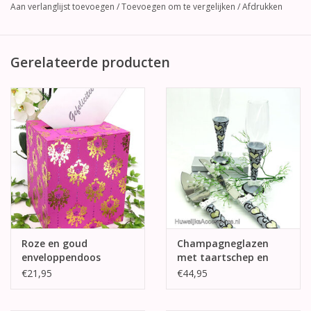
Aan verlanglijst toevoegen
/
Toevoegen om te vergelijken
/
Afdrukken
Gerelateerde producten
Roze en goud
Champagneglazen
enveloppendoos
met taartschep en
mes - crème hartjes
€21,95
€44,95