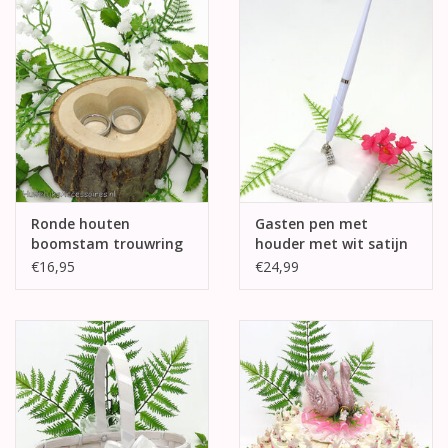
Ronde houten
Gasten pen met
boomstam trouwring
houder met wit satijn
houder
en organza
€16,95
€24,99