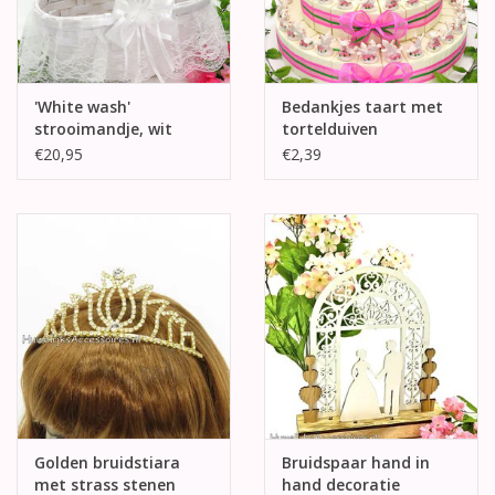
'White wash'
Bedankjes taart met
strooimandje, wit
tortelduiven
versierd
€20,95
€2,39
Golden bruidstiara
Bruidspaar hand in
met strass stenen
hand decoratie