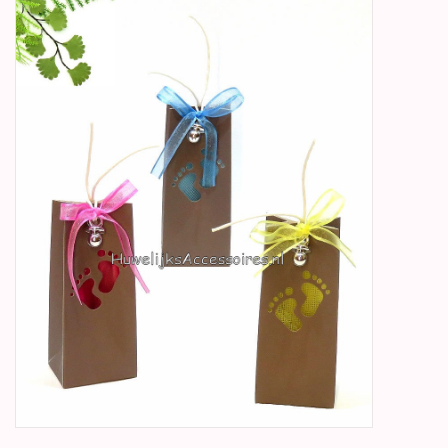
Betty Boop Huwelijk
Jubileum
Geboorte, Doop en
Communie
SALE