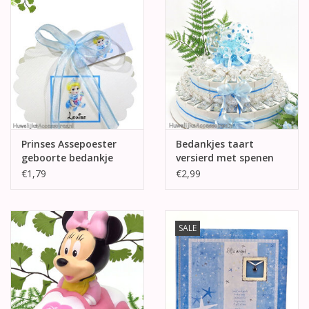
Prinses Assepoester
Bedankjes taart
geboorte bedankje
versierd met spenen
op spiegeltjes
€1,79
€2,99
SALE