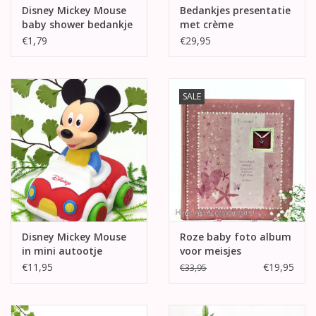
Disney Mickey Mouse
Bedankjes presentatie
baby shower bedankje
met crème
kinderwagen
€1,79
€29,95
SALE
Disney Mickey Mouse
Roze baby foto album
in mini autootje
voor meisjes
€11,95
€19,95
€33,95