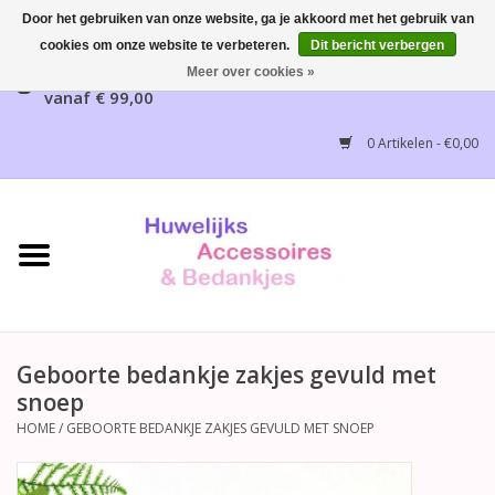
Door het gebruiken van onze website, ga je akkoord met het gebruik van
cookies om onze website te verbeteren.
Dit bericht verbergen
Gratis verzending mogelijk, NL vanaf € 65,00, België
Meer over cookies »
vanaf € 99,00
Home
0 Artikelen - €0,00
Huwelijksbedankjes
Bruidsaccessoires
Bruidsmeisjes accessoires
Huwelijksceremonie
Geboorte bedankje zakjes gevuld met
snoep
Huwelijksreceptie
HOME
/
GEBOORTE BEDANKJE ZAKJES GEVULD MET SNOEP
Disney Huwelijk