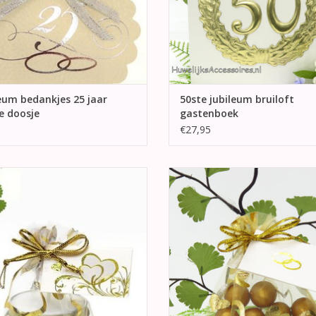
eum bedankjes 25 jaar
50ste jubileum bruiloft
e doosje
gastenboek
€27,95
htje met een gouden kuipje verpakt
Goud gekleurde organza zakje
 organza zakje met gouden hartjes
gouden hartjes en gevuld m
erop.
bruidssuiker.
EVOEGEN AAN WINKELWAGEN
TOEVOEGEN AAN WINKELWA