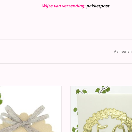
Wijze van verzending:
pakketpost.
Aan verlan
um bedankjes 25 jaar crème doosje,
Zeer mooie gouden jubileum gas
versierd met een zilveren lint.
met op de voorkant een grote 
krans met in het midden een golde
EVOEGEN AAN WINKELWAGEN
In dit mooie gastenboek kunnen u
iets moois schrijven op uw specia
TOEVOEGEN AAN WINKELWA