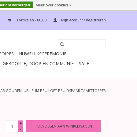
bericht verbergen
Meer over cookies »
0 Artikelen - €0,00
Mijn account / Registreren
SOIRES
HUWELIJKSCEREMONIE
GEBOORTE, DOOP EN COMMUNIE
SALE
JAAR GOUDEN JUBILEUM BRUILOFT BRUIDSPAAR TAARTTOPPER
+
TOEVOEGEN AAN WINKELWAGEN
-