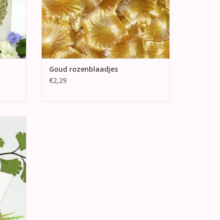
Goud rozenblaadjes
€2,29
 met
et
GEN