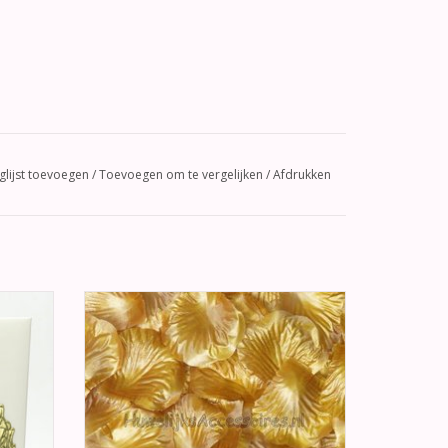
glijst toevoegen
/
Toevoegen om te vergelijken
/
Afdrukken
tenboek
Zeer mooie gouden strooi rozenblaadjes,
gouden
ook mooie te gebruiken als versiering bij
n "50".
de trouwdag of jubileum.
w gasten
TOEVOEGEN AAN WINKELWAGEN
le dag.
GEN