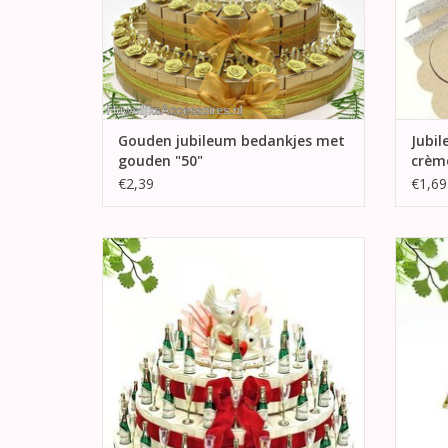
Gouden jubileum bedankjes met
Jubil
gouden "50"
crèm
€2,39
€1,69
40 jaar jubileum bedanktaart versierd met
Theelic
champagne flesjes en champagne
in een
glaasjes.
TOEVOEGEN AAN WINKELWAGEN
TO