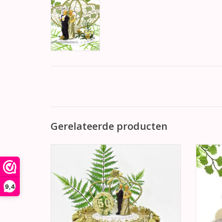
Gerelateerde producten
50 jaar gouden jubileum bedankjes met
Jubile
gouden doosjes en gouden roosjes en
gouden "50" erop.
TO
TOEVOEGEN AAN WINKELWAGEN
9,4