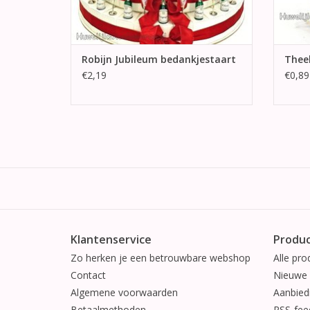
Robijn Jubileum bedankjestaart
Theel
€2,19
€0,89
Klantenservice
Produ
Zo herken je een betrouwbare webshop
Alle pro
Contact
Nieuwe 
Algemene voorwaarden
Aanbied
Betaalmethoden
RSS-fee