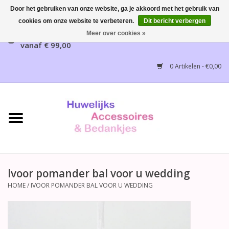
Door het gebruiken van onze website, ga je akkoord met het gebruik van
cookies om onze website te verbeteren.
Dit bericht verbergen
Gratis verzending mogelijk, NL vanaf € 65,00, België
Meer over cookies »
vanaf € 99,00
Home
0 Artikelen - €0,00
Huwelijksbedankjes
Bruidsaccessoires
Bruidsmeisjes accessoires
Huwelijksceremonie
Ivoor pomander bal voor u wedding
HOME
/
IVOOR POMANDER BAL VOOR U WEDDING
Huwelijksreceptie
Disney Huwelijk