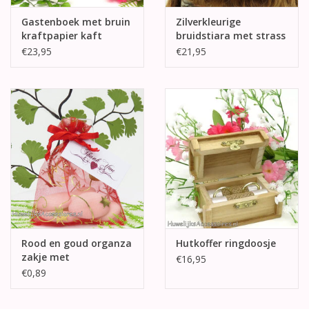
Gastenboek met bruin
Zilverkleurige
kraftpapier kaft
bruidstiara met strass
stenen
€23,95
€21,95
Rood en goud organza
Hutkoffer ringdoosje
zakje met
€16,95
bruidssuikers
€0,89