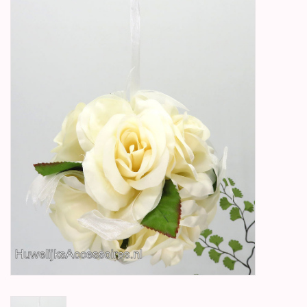
Betty Boop Huwelijk
Jubileum
Geboorte, Doop en
Communie
SALE