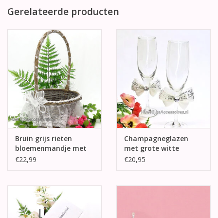
Gerelateerde producten
Bruin grijs rieten
Champagneglazen
bloemenmandje met
met grote witte
witte kant
strikken
€22,99
€20,95