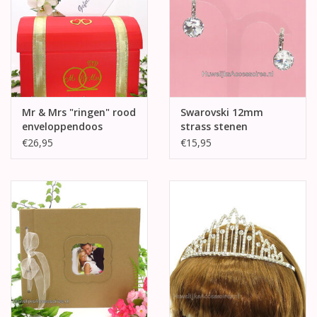
Mr & Mrs "ringen" rood
Swarovski 12mm
enveloppendoos
strass stenen
oorbellen
€26,95
€15,95