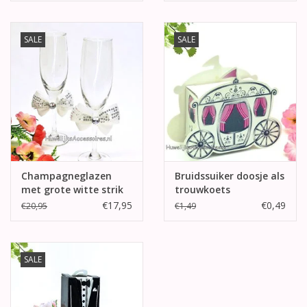
SALE
SALE
Champagneglazen
Bruidssuiker doosje als
met grote witte strik
trouwkoets
€17,95
€0,49
€20,95
€1,49
SALE