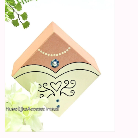
Betty Boop Huwelijk
Jubileum
Geboorte, Doop en
Communie
SALE