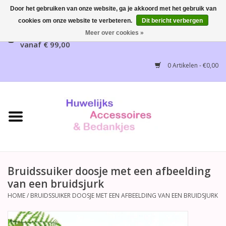
Door het gebruiken van onze website, ga je akkoord met het gebruik van
cookies om onze website te verbeteren.
Dit bericht verbergen
Gratis verzending mogelijk, NL vanaf € 65,00, België
Meer over cookies »
vanaf € 99,00
Home
0 Artikelen - €0,00
Huwelijksbedankjes
Bruidsaccessoires
Bruidsmeisjes accessoires
Huwelijksceremonie
Bruidssuiker doosje met een afbeelding
van een bruidsjurk
Huwelijksreceptie
HOME
/
BRUIDSSUIKER DOOSJE MET EEN AFBEELDING VAN EEN BRUIDSJURK
Disney Huwelijk