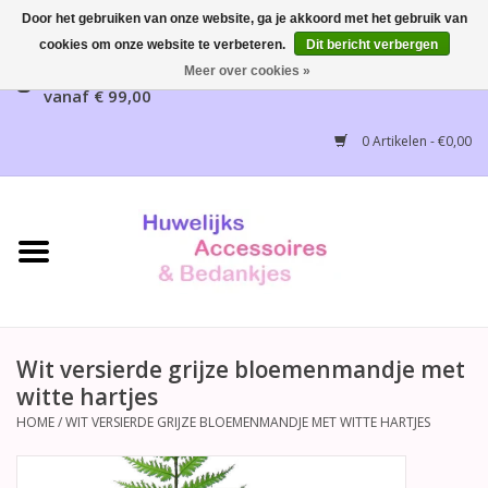
Door het gebruiken van onze website, ga je akkoord met het gebruik van
cookies om onze website te verbeteren.
Dit bericht verbergen
Gratis verzending mogelijk, NL vanaf € 65,00, België
Meer over cookies »
vanaf € 99,00
Home
0 Artikelen - €0,00
Huwelijksbedankjes
Bruidsaccessoires
Bruidsmeisjes accessoires
Huwelijksceremonie
Wit versierde grijze bloemenmandje met
witte hartjes
Huwelijksreceptie
HOME
/
WIT VERSIERDE GRIJZE BLOEMENMANDJE MET WITTE HARTJES
Disney Huwelijk