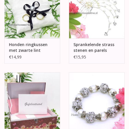
Honden ringkussen
Sprankelende strass
met zwarte lint
stenen en parels
haarkam
€14,99
€15,95