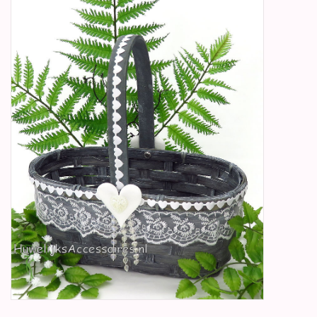
Betty Boop Huwelijk
Jubileum
Geboorte, Doop en
Communie
SALE