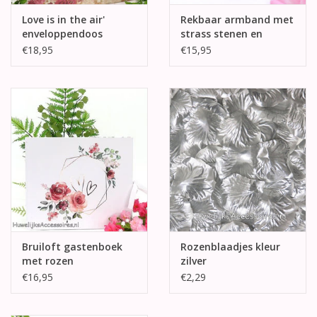
Love is in the air'
Rekbaar armband met
enveloppendoos
strass stenen en
parels
€18,95
€15,95
Bruiloft gastenboek
Rozenblaadjes kleur
met rozen
zilver
€16,95
€2,29