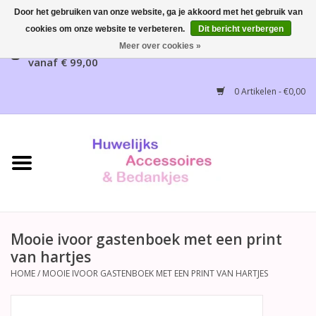
Door het gebruiken van onze website, ga je akkoord met het gebruik van
cookies om onze website te verbeteren.
Dit bericht verbergen
Gratis verzending mogelijk, NL vanaf € 65,00, België
Meer over cookies »
vanaf € 99,00
Home
0 Artikelen - €0,00
Huwelijksbedankjes
Bruidsaccessoires
Bruidsmeisjes accessoires
Huwelijksceremonie
Mooie ivoor gastenboek met een print
van hartjes
Huwelijksreceptie
HOME
/
MOOIE IVOOR GASTENBOEK MET EEN PRINT VAN HARTJES
Disney Huwelijk