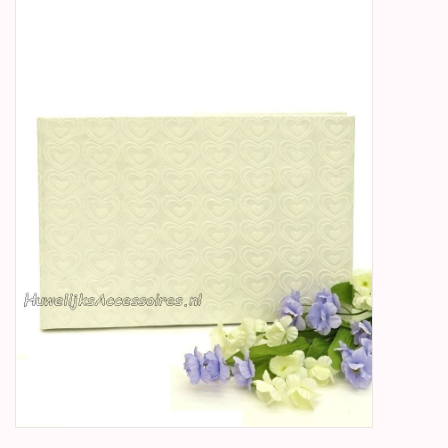
Betty Boop Huwelijk
Jubileum
Geboorte, Doop en
Communie
SALE