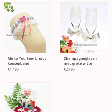
Me to You Beer bruids
Champagneglazen
kousenband
met grote witte
strikken
€17,95
€20,95