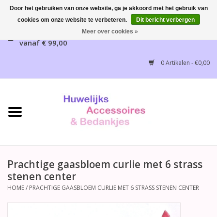
Door het gebruiken van onze website, ga je akkoord met het gebruik van
cookies om onze website te verbeteren.
Dit bericht verbergen
Gratis verzending mogelijk, NL vanaf € 65,00, België
Meer over cookies »
vanaf € 99,00
Home
0 Artikelen - €0,00
Huwelijksbedankjes
Bruidsaccessoires
Bruidsmeisjes accessoires
Huwelijksceremonie
Prachtige gaasbloem curlie met 6 strass
stenen center
Huwelijksreceptie
HOME
/
PRACHTIGE GAASBLOEM CURLIE MET 6 STRASS STENEN CENTER
Disney Huwelijk