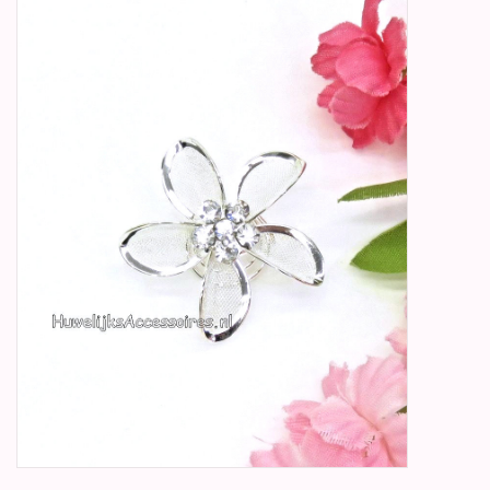
Betty Boop Huwelijk
Jubileum
Geboorte, Doop en
Communie
SALE