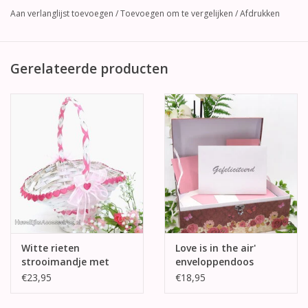
Aan verlanglijst toevoegen
/
Toevoegen om te vergelijken
/
Afdrukken
Gerelateerde producten
Witte rieten
Love is in the air'
strooimandje met
enveloppendoos
roze hartjes
€23,95
€18,95