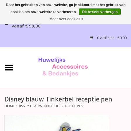
Door het gebruiken van onze website, ga je akkoord met het gebruik van
cookies om onze website te verbeteren.
Dit bericht verbergen
Gratis verzending mogelijk, NL vanaf € 65,00, België
Meer over cookies »
vanaf € 99,00
Home
0 Artikelen - €0,00
Huwelijksbedankjes
Bruidsaccessoires
Bruidsmeisjes accessoires
Huwelijksceremonie
Disney blauw Tinkerbel receptie pen
HOME
/
DISNEY BLAUW TINKERBEL RECEPTIE PEN
Huwelijksreceptie
Disney Huwelijk