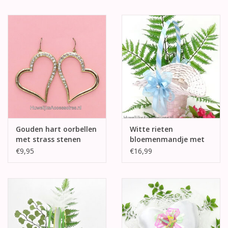
Gouden hart oorbellen
Witte rieten
met strass stenen
bloemenmandje met
licht blauw versiering
€9,95
€16,99