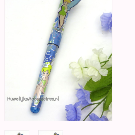
Betty Boop Huwelijk
Jubileum
Geboorte, Doop en
Communie
SALE