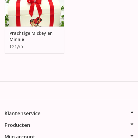
Prachtige Mickey en
Minnie
enveloppendoos
€21,95
Klantenservice
Producten
Mijn account