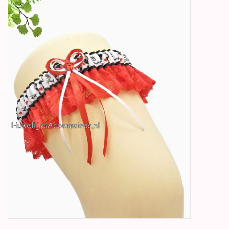
Betty Boop Huwelijk
Jubileum
Geboorte, Doop en
Communie
SALE