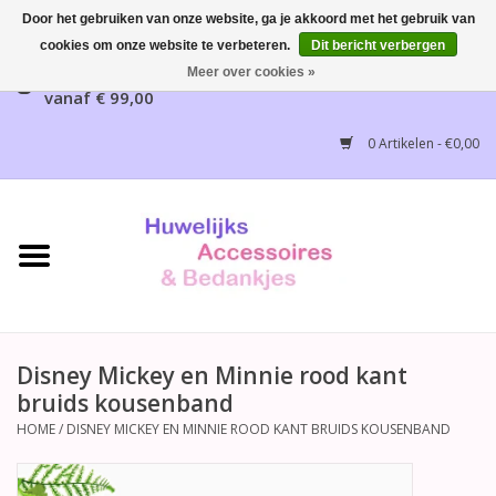
Door het gebruiken van onze website, ga je akkoord met het gebruik van
cookies om onze website te verbeteren.
Dit bericht verbergen
Gratis verzending mogelijk, NL vanaf € 65,00, België
Meer over cookies »
vanaf € 99,00
Home
0 Artikelen - €0,00
Huwelijksbedankjes
Bruidsaccessoires
Bruidsmeisjes accessoires
Huwelijksceremonie
Disney Mickey en Minnie rood kant
bruids kousenband
Huwelijksreceptie
HOME
/
DISNEY MICKEY EN MINNIE ROOD KANT BRUIDS KOUSENBAND
Disney Huwelijk