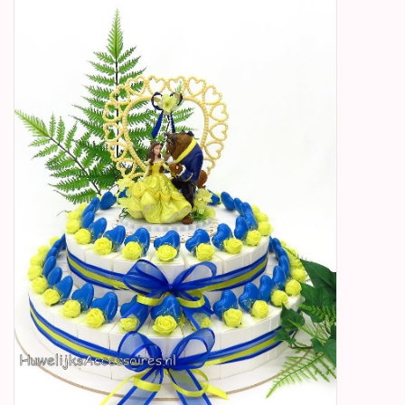
Betty Boop Huwelijk
Jubileum
Geboorte, Doop en
Communie
SALE