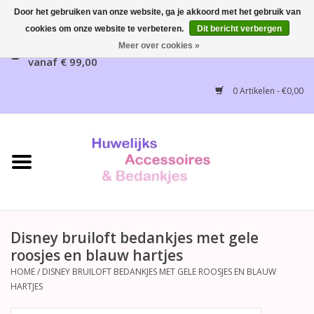
Door het gebruiken van onze website, ga je akkoord met het gebruik van
cookies om onze website te verbeteren.
Dit bericht verbergen
Gratis verzending mogelijk, NL vanaf € 65,00, België
Meer over cookies »
vanaf € 99,00
Home
0 Artikelen - €0,00
Huwelijksbedankjes
Bruidsaccessoires
Bruidsmeisjes accessoires
Huwelijksceremonie
Disney bruiloft bedankjes met gele
roosjes en blauw hartjes
Huwelijksreceptie
HOME
/
DISNEY BRUILOFT BEDANKJES MET GELE ROOSJES EN BLAUW
HARTJES
Disney Huwelijk