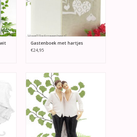
wit
Gastenboek met hartjes
€24,95
parasol
Prachtige homo paar huwelijks
 heel
taarttopper met twee mannen.
oto
TOEVOEGEN AAN WINKELWAGEN
GEN