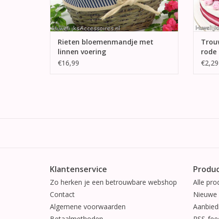
Rieten bloemenmandje met
Trou
linnen voering
rode 
€16,99
€2,29
Klantenservice
Produ
Zo herken je een betrouwbare webshop
Alle pro
Contact
Nieuwe 
Algemene voorwaarden
Aanbied
Betaalmethoden
RSS-fee