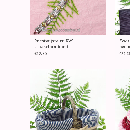
Roestvrijstalen RVS
Zwart
schakelarmband
avon
€12,95
€29,9
Zeer mooie ovaal grijs rieten
Huwel
strooimandje met een verwijderbare
r
linnen voering.
TO
TOEVOEGEN AAN WINKELWAGEN