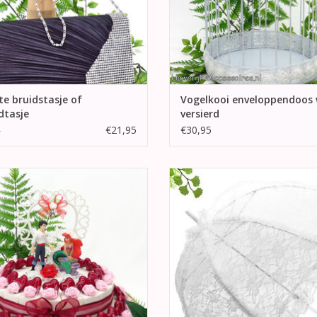
e bruidstasje of
Vogelkooi enveloppendoos 
dtasje
versierd
€21,95
€30,95
5
ijksbedankjes versierd met roze
Prachtige wit vintage bydemeyer 
oosjes en donker rode hartjes
met grote kanten scherm. Staat
chique en elegante tijden uw f
EVOEGEN AAN WINKELWAGEN
reportage.
TOEVOEGEN AAN WINKELWA