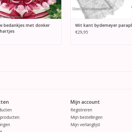
w bedankjes met donker
Wit kant bydemeyer parap
hartjes
€29,95
cten
Mijn account
ducten
Registreren
producten
Mijn bestellingen
ingen
Mijn verlanglijst
d