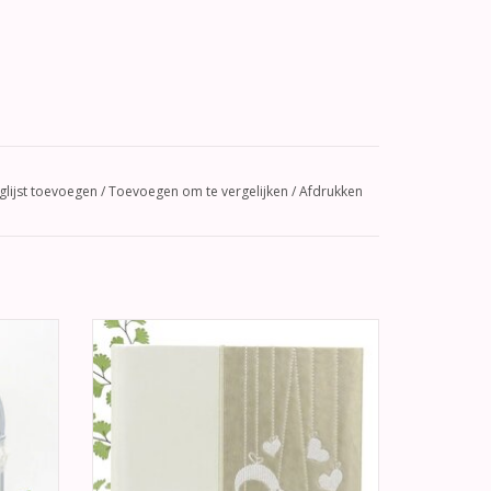
glijst toevoegen
/
Toevoegen om te vergelijken
/
Afdrukken
etalen
Gastenboek met leather look kaft, en met
zeer leuke geborduurde hartjes.
te kant
TOEVOEGEN AAN WINKELWAGEN
GEN