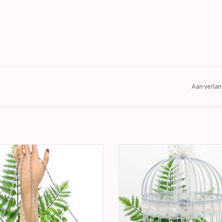
Aan verlan
te satijnen tasje met geplooide
Gebruik deze zeer mooie witte m
nt en met strass steentjes, dit luxe
vogelkooi als alternatieve
e is voor vele gelegenheden o.a.
enveloppendoos. Versierd met wit
ft, feestje of een avondje stappen.
en witte parels.
EVOEGEN AAN WINKELWAGEN
TOEVOEGEN AAN WINKELWA