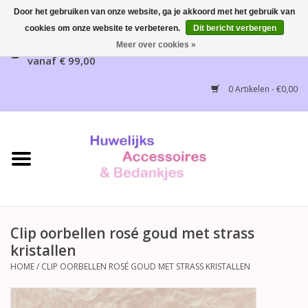
Door het gebruiken van onze website, ga je akkoord met het gebruik van
cookies om onze website te verbeteren.
Dit bericht verbergen
Gratis verzending mogelijk, NL vanaf € 65,00, België
Meer over cookies »
vanaf € 99,00
Home
0 Artikelen - €0,00
Huwelijksbedankjes
Bruidsaccessoires
Bruidsmeisjes accessoires
Huwelijksceremonie
Clip oorbellen rosé goud met strass
kristallen
Huwelijksreceptie
HOME
/
CLIP OORBELLEN ROSÉ GOUD MET STRASS KRISTALLEN
Disney Huwelijk