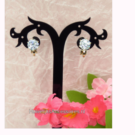
Betty Boop Huwelijk
Jubileum
Geboorte, Doop en
Communie
SALE