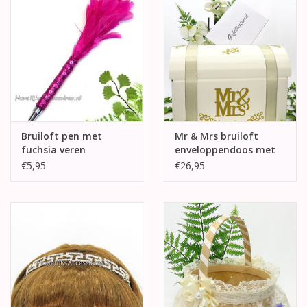
Bruiloft pen met
Mr & Mrs bruiloft
fuchsia veren
enveloppendoos met
goud versierd
€5,95
€26,95