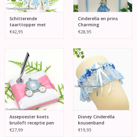
Schitterende
Cinderella en prins
taarttopper met
Charming
Assepoester en Prins
enveloppendoos
€42,95
€28,95
Assepoester koets
Disney Cinderella
bruiloft receptie pen
kousenband
houder
€27,99
€19,95