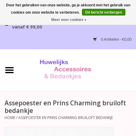
Door het gebruiken van onze website, ga je akkoord met het gebruik van
cookies om onze website te verbeteren.
Dit bericht verbergen
Gratis verzending mogelijk, NL vanaf € 65,00, België
Meer over cookies »
vanaf € 99,00
Home
0 Artikelen - €0,00
Huwelijksbedankjes
Bruidsaccessoires
Bruidsmeisjes accessoires
Huwelijksceremonie
Assepoester en Prins Charming bruiloft
bedankje
Huwelijksreceptie
HOME
/
ASSEPOESTER EN PRINS CHARMING BRUILOFT BEDANKJE
Disney Huwelijk