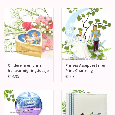
Cinderella en prins
Prinses Assepoester en
hartvormig ringdoosje
Prins Charming
taarttopper met
€14,95
€38,95
maan