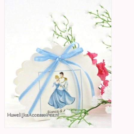
Betty Boop Huwelijk
Jubileum
Geboorte, Doop en
Communie
SALE