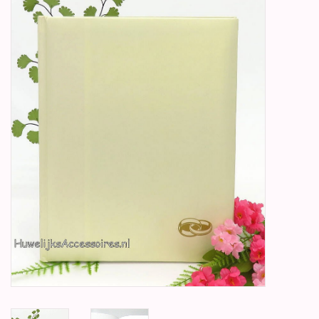
Betty Boop Huwelijk
Jubileum
Geboorte, Doop en
Communie
SALE