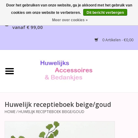
Door het gebruiken van onze website, ga je akkoord met het gebruik van
cookies om onze website te verbeteren.
Dit bericht verbergen
Gratis verzending mogelijk, NL vanaf € 65,00, België
Meer over cookies »
vanaf € 99,00
Home
0 Artikelen - €0,00
Huwelijksbedankjes
Bruidsaccessoires
Bruidsmeisjes accessoires
Huwelijksceremonie
Huwelijk receptieboek beige/goud
HOME
/
HUWELIJK RECEPTIEBOEK BEIGE/GOUD
Huwelijksreceptie
Disney Huwelijk