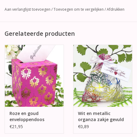
Aan verlanglijst toevoegen
/
Toevoegen om te vergelijken
/
Afdrukken
Gerelateerde producten
Roze en goud
Wit en metallic
enveloppendoos
organza zakje gevuld
met bruidsuikers
€21,95
€0,89