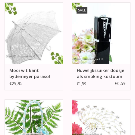
SALE
Mooi wit kant
Huwelijkssuiker doosje
bydemeyer parasol
als smoking kostuum
€29,95
€0,59
€1,59