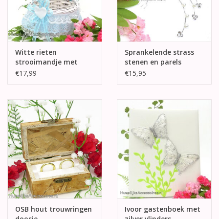
Witte rieten
Sprankelende strass
strooimandje met
stenen en parels
blauw en wit kant
haarkam
€17,99
€15,95
OSB hout trouwringen
Ivoor gastenboek met
doosje
zilver vlinders