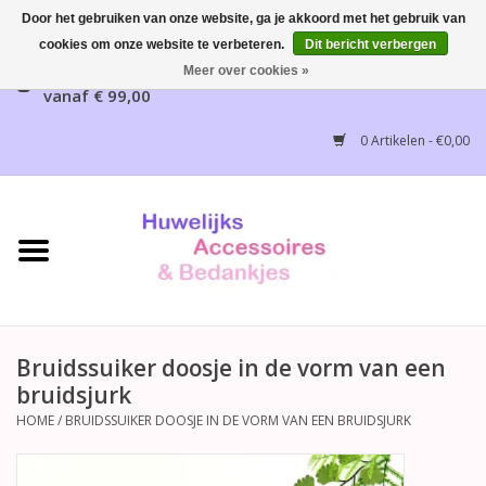
Door het gebruiken van onze website, ga je akkoord met het gebruik van
cookies om onze website te verbeteren.
Dit bericht verbergen
Gratis verzending mogelijk, NL vanaf € 65,00, België
Meer over cookies »
vanaf € 99,00
Home
0 Artikelen - €0,00
Huwelijksbedankjes
Bruidsaccessoires
Bruidsmeisjes accessoires
Huwelijksceremonie
Bruidssuiker doosje in de vorm van een
bruidsjurk
Huwelijksreceptie
HOME
/
BRUIDSSUIKER DOOSJE IN DE VORM VAN EEN BRUIDSJURK
Disney Huwelijk