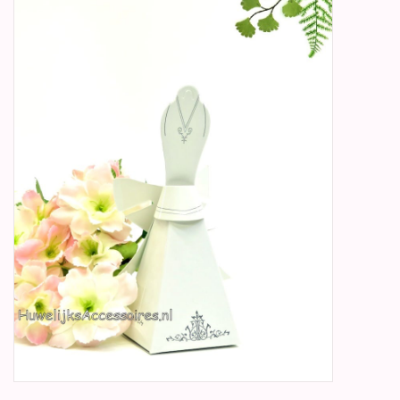
Betty Boop Huwelijk
Jubileum
Geboorte, Doop en
Communie
SALE