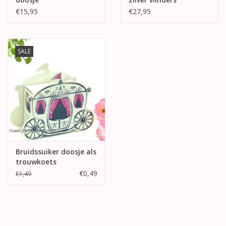
€15,95
€27,95
SALE
Bruidssuiker doosje als
trouwkoets
€0,49
€1,49