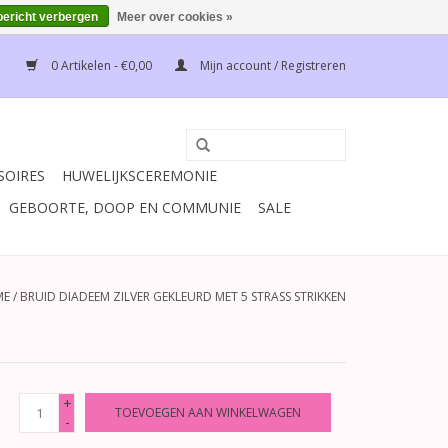
bericht verbergen
Meer over cookies »
0 Artikelen - €0,00
Mijn account / Registreren
SOIRES
HUWELIJKSCEREMONIE
GEBOORTE, DOOP EN COMMUNIE
SALE
ME
/
BRUID DIADEEM ZILVER GEKLEURD MET 5 STRASS STRIKKEN
+
TOEVOEGEN AAN WINKELWAGEN
-