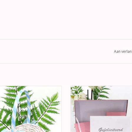
Aan verlan
ele mooie 'white wash' rieten
Romantische "Love is in the air" b
ooimandje. Het hengsel van het
enveloppendoos, in multi kleure
enmandje is gewikkeld met licht
bloemen en vlinders.
rganza en licht blauw satijnen lint.
TOEVOEGEN AAN WINKELWA
EVOEGEN AAN WINKELWAGEN