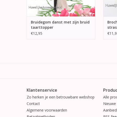
Bruidegom danst met zijn bruid
Broch
taarttopper
stras
€12,95
€11,9
Klantenservice
Produ
Zo herken je een betrouwbare webshop
Alle pro
Contact
Nieuwe 
Algemene voorwaarden
Aanbied
Betaalmethoden
RSS-fee