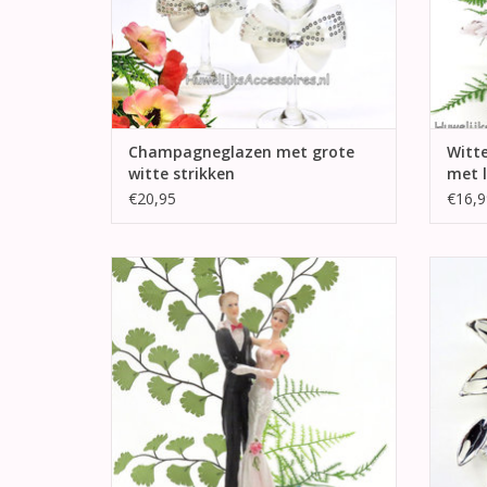
Champagneglazen met grote
Witt
witte strikken
met l
€20,95
€16,9
Dit is een echte romantische bruidspaar
Schitte
taarttopper. Deze bruidegom danst met
grote 
zijn nieuwe bruid.
zijn er
bladen,
TOEVOEGEN AAN WINKELWAGEN
TO