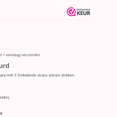
ld = vandaag verzonden
eurd
iara met 5 fonkelende strass stenen strikken.
elte).
s.