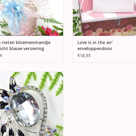
e rieten bloemenmandje
Love is in the air'
icht blauw versiering
enveloppendoos
9
€18,95
rende broche met in het center een
lichte grijzen strass steen, omheen
 zwart en witte geëmailleerde bloem
 en rondom zijn er heel veel strass
stenen.
EVOEGEN AAN WINKELWAGEN