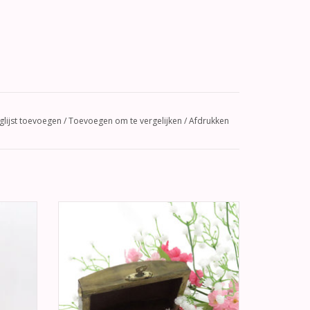
glijst toevoegen
/
Toevoegen om te vergelijken
/
Afdrukken
ruiloft
Heel apart "oldlook" metaal kistje
n met
trouwringen doosje. Over het doosje zijn
er 2 rijen gouden studs. Aan de voorkant
een gouden sluiting.
GEN
TOEVOEGEN AAN WINKELWAGEN