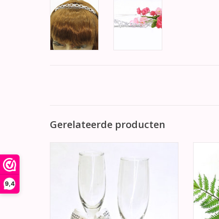
Gerelateerde producten
Hele mooie bruiloft champagne glazen
H
versierd met grote witte strikken met zilver
str
pailletjes, in de center van de witte strik
bloem
een grote stras steen.
blauw o
9,4
TOEVOEGEN AAN WINKELWAGEN
TO