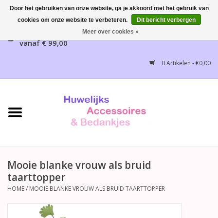
Door het gebruiken van onze website, ga je akkoord met het gebruik van
cookies om onze website te verbeteren.
Dit bericht verbergen
Gratis verzending mogelijk, NL vanaf € 65,00, België
Meer over cookies »
vanaf € 99,00
Home
0 Artikelen - €0,00
Huwelijksbedankjes
Bruidsaccessoires
Bruidsmeisjes accessoires
Huwelijksceremonie
Mooie blanke vrouw als bruid
taarttopper
Huwelijksreceptie
HOME
/
MOOIE BLANKE VROUW ALS BRUID TAARTTOPPER
Disney Huwelijk