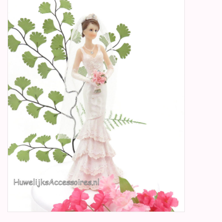
Betty Boop Huwelijk
Jubileum
Geboorte, Doop en
Communie
SALE