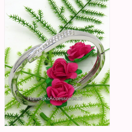
Betty Boop Huwelijk
Jubileum
Geboorte, Doop en
Communie
SALE