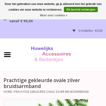
Door het gebruiken van onze website, ga je akkoord met het gebruik van
cookies om onze website te verbeteren.
Dit bericht verbergen
Gratis verzending mogelijk, NL vanaf € 65,00, België
Meer over cookies »
vanaf € 99,00
Home
0 Artikelen - €0,00
Huwelijksbedankjes
Bruidsaccessoires
Bruidsmeisjes accessoires
Huwelijksceremonie
Prachtige gekleurde ovale zilver
bruidsarmband
Huwelijksreceptie
HOME
/
PRACHTIGE GEKLEURDE OVALE ZILVER BRUIDSARMBAND
Disney Huwelijk