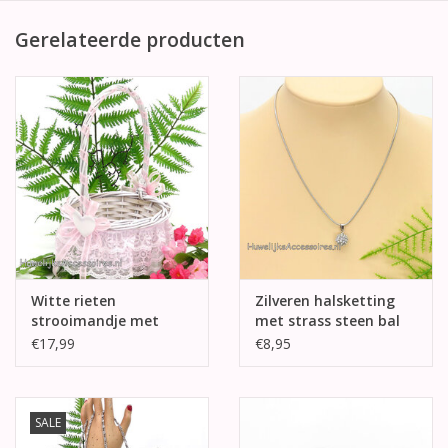
Gerelateerde producten
Witte rieten
Zilveren halsketting
strooimandje met
met strass steen bal
roze en wit kant
pendant
€17,99
€8,95
SALE