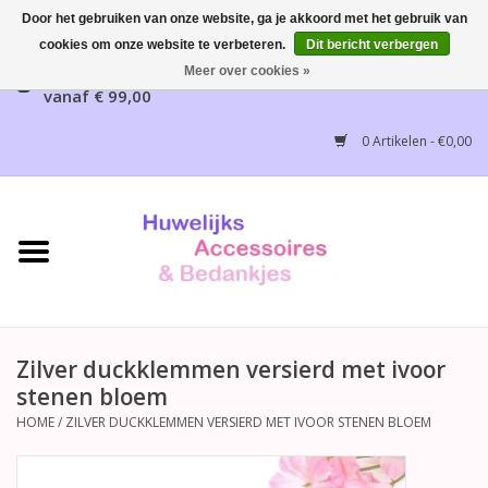
Door het gebruiken van onze website, ga je akkoord met het gebruik van
cookies om onze website te verbeteren.
Dit bericht verbergen
Gratis verzending mogelijk, NL vanaf € 65,00, België
Meer over cookies »
vanaf € 99,00
Home
0 Artikelen - €0,00
Huwelijksbedankjes
Bruidsaccessoires
Bruidsmeisjes accessoires
Huwelijksceremonie
Zilver duckklemmen versierd met ivoor
stenen bloem
Huwelijksreceptie
HOME
/
ZILVER DUCKKLEMMEN VERSIERD MET IVOOR STENEN BLOEM
Disney Huwelijk