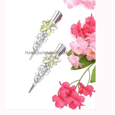
Betty Boop Huwelijk
Jubileum
Geboorte, Doop en
Communie
SALE