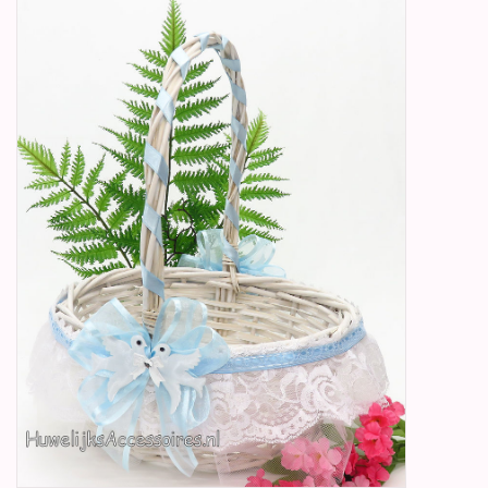
Betty Boop Huwelijk
Jubileum
Geboorte, Doop en
Communie
SALE