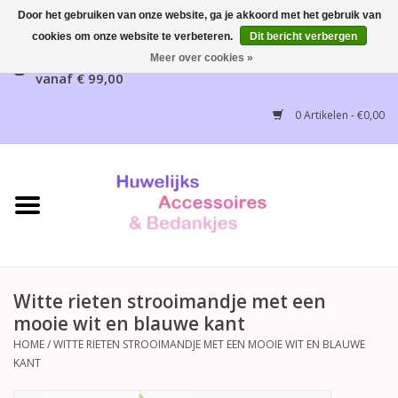
Door het gebruiken van onze website, ga je akkoord met het gebruik van
cookies om onze website te verbeteren.
Dit bericht verbergen
Gratis verzending mogelijk, NL vanaf € 65,00, België
Meer over cookies »
vanaf € 99,00
Home
0 Artikelen - €0,00
Huwelijksbedankjes
Bruidsaccessoires
Bruidsmeisjes accessoires
Huwelijksceremonie
Witte rieten strooimandje met een
mooie wit en blauwe kant
Huwelijksreceptie
HOME
/
WITTE RIETEN STROOIMANDJE MET EEN MOOIE WIT EN BLAUWE
KANT
Disney Huwelijk