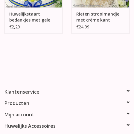
Huwelijkstaart
Rieten strooimandje
bedankjes met gele
met crème kant
roosjes en hartjes
€2,29
€24,99
Klantenservice
Producten
Mijn account
Huwelijks Accessoires