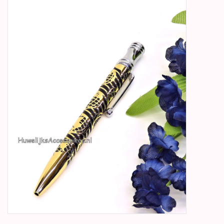
Betty Boop Huwelijk
Jubileum
Geboorte, Doop en
Communie
SALE