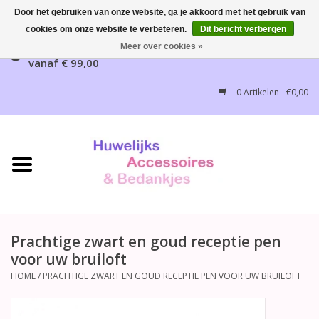
Door het gebruiken van onze website, ga je akkoord met het gebruik van
cookies om onze website te verbeteren.
Dit bericht verbergen
Gratis verzending mogelijk, NL vanaf € 65,00, België
Meer over cookies »
vanaf € 99,00
Home
0 Artikelen - €0,00
Huwelijksbedankjes
Bruidsaccessoires
Bruidsmeisjes accessoires
Huwelijksceremonie
Prachtige zwart en goud receptie pen
voor uw bruiloft
Huwelijksreceptie
HOME
/
PRACHTIGE ZWART EN GOUD RECEPTIE PEN VOOR UW BRUILOFT
Disney Huwelijk