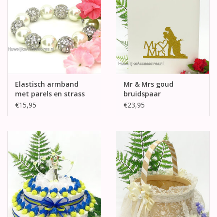
Elastisch armband
Mr & Mrs goud
met parels en strass
bruidspaar
stenen
gastenboek
€15,95
€23,95