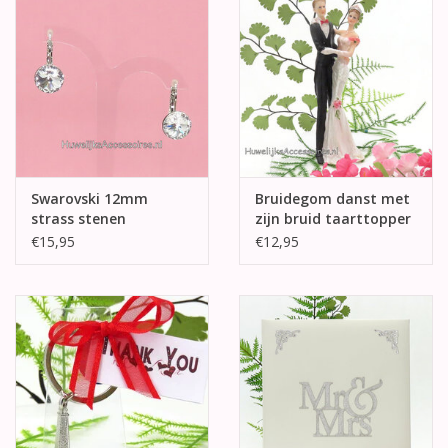
Swarovski 12mm
Bruidegom danst met
strass stenen
zijn bruid taarttopper
oorbellen
€15,95
€12,95