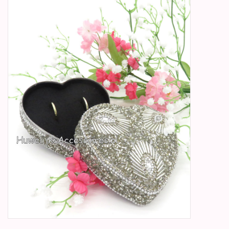
Betty Boop Huwelijk
Jubileum
Geboorte, Doop en
Communie
SALE