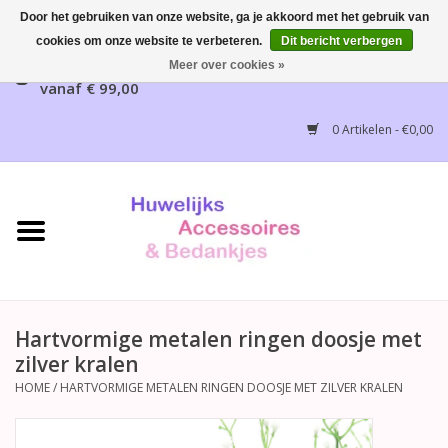
Door het gebruiken van onze website, ga je akkoord met het gebruik van
cookies om onze website te verbeteren.
Dit bericht verbergen
Gratis verzending mogelijk, NL vanaf € 65,00, België
Meer over cookies »
vanaf € 99,00
Home
0 Artikelen - €0,00
Huwelijksbedankjes
Bruidsaccessoires
Bruidsmeisjes accessoires
Huwelijksceremonie
Hartvormige metalen ringen doosje met
zilver kralen
Huwelijksreceptie
HOME
/
HARTVORMIGE METALEN RINGEN DOOSJE MET ZILVER KRALEN
Disney Huwelijk