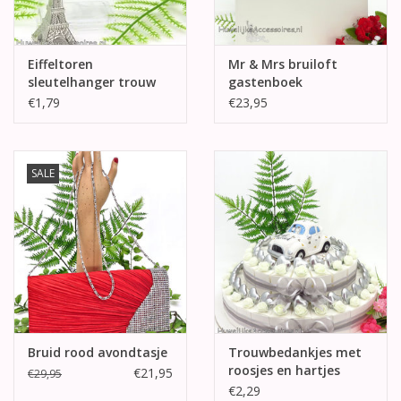
Eiffeltoren
Mr & Mrs bruiloft
sleutelhanger trouw
gastenboek
bedankjes
€1,79
€23,95
SALE
Bruid rood avondtasje
Trouwbedankjes met
roosjes en hartjes
€21,95
€29,95
€2,29